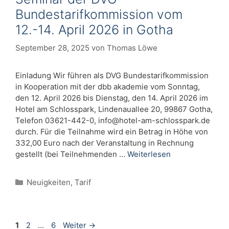
Bundestarifkommission vom
12.-14. April 2026 in Gotha
September 28, 2025
von
Thomas Löwe
Einladung Wir führen als DVG Bundestarifkommission
in Kooperation mit der dbb akademie vom Sonntag,
den 12. April 2026 bis Dienstag, den 14. April 2026 im
Hotel am Schlosspark, Lindenauallee 20, 99867 Gotha,
Telefon 03621-442-0,
info@hotel-am-schlosspark.de
durch. Für die Teilnahme wird ein Betrag in Höhe von
332,00 Euro nach der Veranstaltung in Rechnung
gestellt (bei Teilnehmenden …
Weiterlesen
Kategorien
Neuigkeiten
,
Tarif
Seite
Seite
Seite
1
2
…
6
Weiter
→